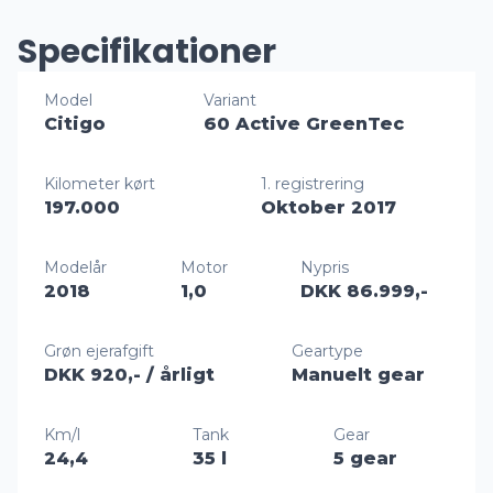
Specifikationer
Model
Variant
Citigo
60 Active GreenTec
Kilometer kørt
1. registrering
197.000
Oktober 2017
Modelår
Motor
Nypris
2018
1,0
DKK 86.999,-
Grøn ejerafgift
Geartype
DKK 920,-
/ årligt
Manuelt gear
Km/l
Tank
Gear
24,4
35 l
5 gear