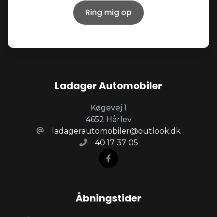
Ring mig op
Ladager Automobiler
Køgevej 1
4652 Hårlev
ladagerautomobiler@outlook.dk
40 17 37 05
Åbningstider