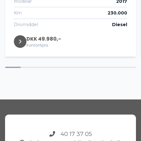
Modelår
2017
Km
230.000
Drivmiddel
Diesel
DKK 49.980,-
Kontantpris
40 17 37 05