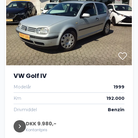
VW Golf IV
Modelår
1999
Km
192.000
Drivmiddel
Benzin
DKK 9.980,-
Kontantpris