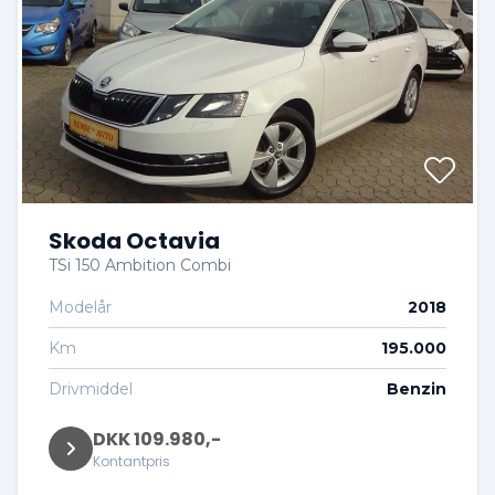
Skoda Octavia
TSi 150 Ambition Combi
Modelår
2018
Km
195.000
Drivmiddel
Benzin
DKK 109.980,-
Kontantpris