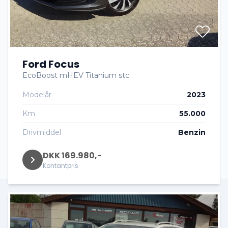
Ford Focus
EcoBoost mHEV Titanium stc.
Modelår
2023
Km
55.000
Drivmiddel
Benzin
DKK 169.980,-
Kontantpris