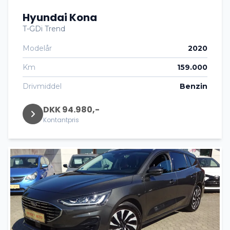
Hyundai Kona
T-GDi Trend
Modelår
2020
Km
159.000
Drivmiddel
Benzin
DKK 94.980,-
Kontantpris