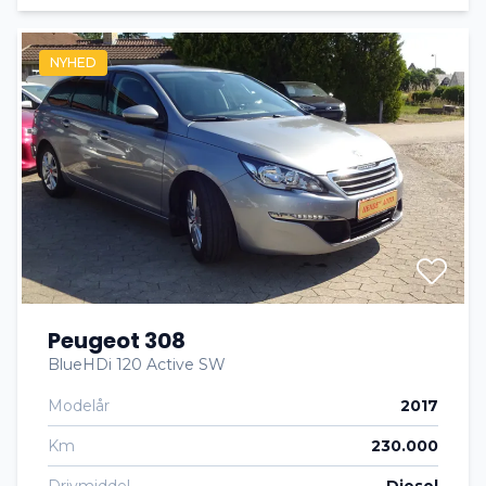
NYHED
Peugeot 308
BlueHDi 120 Active SW
Modelår
2017
Km
230.000
Drivmiddel
Diesel