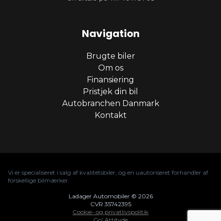
Navigation
Brugte biler
Om os
Finansiering
Pristjek din bil
Autobranchen Danmark
Kontakt
Vi er specialiseret i salg af kvalitetsbiler, og en uautoriseret forhandler af
forskellige bilmærker.
Ladager Automobiler © 2026
CVR 35742395
Cookie- og privatlivspolitik
Go' Attityde